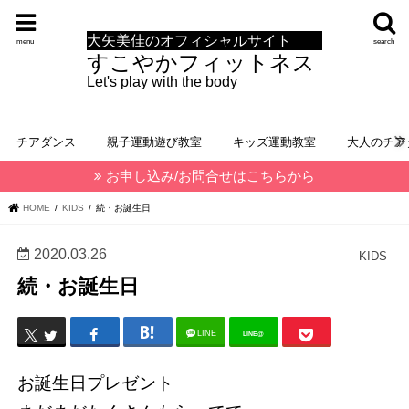
大矢美佳のオフィシャルサイト
menu
search
すこやかフィットネス
Let's play with the body
チアダンス
親子運動遊び教室
キッズ運動教室
大人のチア
お申し込み/お問合せはこちらから
HOME
KIDS
続・お誕生日
2020.03.26
KIDS
続・お誕生日
LINE
LINE@
お誕生日プレゼント