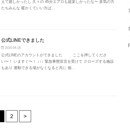
えて嬉しかったし 久々の 45分エアロも超楽しかったな〜 多気の方
たちみんな 暖かくていい方ば…
公式LINEできました
2020.04.18
公式LINEのアカウントができました ここを押してくださ
い〜！ いますぐ〜！ ↓↓↓ 緊急事態宣言を受けて クローズする施設
もあり 運動できる場がなくなると共に 個…
2
>