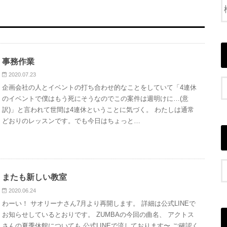
事務作業
2020.07.23
企画会社の人とイベントの打ち合わせ的なことをしていて「4連休
のイベントで僕はもう死にそうなのでこの案件は週明けに…(意
訳)」と言われて世間は4連休ということに気づく。 わたしは通常
どおりのレッスンです。でも今日はちょっと…
またも新しい教室
2020.06.24
わーい！ サオリーナさん7月より再開します。 詳細は公式LINEで
お知らせしているとおりです。 ZUMBAの今回の曲名、 アクトス
さんの夏季休館についても 公式LINEで流しております〜 ご確認く