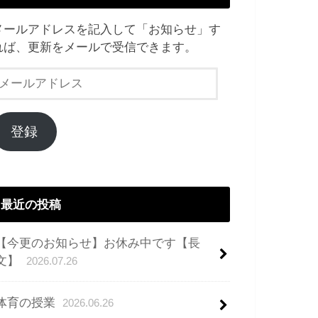
メールアドレスを記入して「お知らせ」す
れば、更新をメールで受信できます。
メ
ー
ル
ア
登録
ド
レ
ス
最近の投稿
【今更のお知らせ】お休み中です【長
文】
2026.07.26
体育の授業
2026.06.26