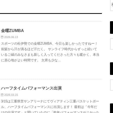
金曜ZUMBA
2026.06.13
スポーツの杜伊勢での金曜ZUMBA、今日も楽しかったですねー！
前髪から汗が滴るほど汗だく。 サンライフ時代からずっと続いて
いるご縁のみなさまも新しく入ってくださった方々も暖かく、本当
に居心地がよい時間です。 欠席も少な…
ハーフタイムパフォーマンス出演
2026.03.15
3/15は三重県営サンアリーナにてヴィアティン三重バスケットボー
ル、ハーフタイムパフォーマンスに出演します！ 最初は「今年だ
けの出演です」と聞いていたのに「昨年パフォーマンスがよかった