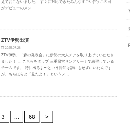
えておこないました。 すぐに対応できたみんなすごい(^^) この日
がデビューのメン…
ZTV伊勢出演
2025.07.28
ZTV伊勢、「森の発表会」に伊勢の大人チアを取り上げていただき
ました！ → こちらをタップ 三重県営サンアリーナで練習している
チームです。 特に出るよ〜という告知は誰にもせずにいたんです
が、ちらほらと「見たよ！」というメ…
3
…
68
>