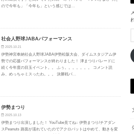
ので今年も」「今年も」という感じでは…
社会人野球JABAパフォーマンス
2025.10.21
伊勢神宮奉納社会人野球JABA伊勢松阪大会、ダイムスタジアム伊
勢での応援パフォーマンスが終わりました！ 津まつりパレードに
続く今年度の目玉イベント。。 ふぅ。。。。。。。 コメント読
み、めっちゃミスったわ。。。 決勝戦パ…
伊勢まつり
2025.10.13
伊勢まつり出演しました！ YouTube見てね↓ 伊勢まつり/チアダン
スPeanuts 路面が濡れていたのでアクロバットはやめて、動きを変