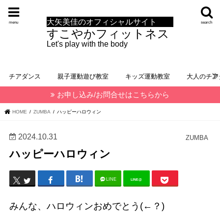
大矢美佳のオフィシャルサイト
menu
search
すこやかフィットネス
Let's play with the body
チアダンス
親子運動遊び教室
キッズ運動教室
大人のチア
お申し込み/お問合せはこちらから
HOME
ZUMBA
ハッピーハロウィン
2024.10.31
ZUMBA
ハッピーハロウィン
LINE
LINE@
みんな、ハロウィンおめでとう(←？)