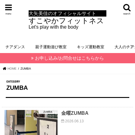
大矢美佳のオフィシャルサイト
menu
search
すこやかフィットネス
Let's play with the body
チアダンス
親子運動遊び教室
キッズ運動教室
大人のチア
お申し込み/お問合せはこちらから
HOME
ZUMBA
ZUMBA
ZUMBA
金曜ZUMBA
2026.06.13