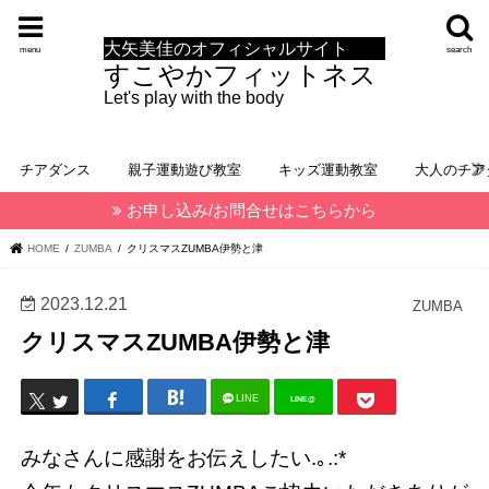
大矢美佳のオフィシャルサイト
menu
search
すこやかフィットネス
Let's play with the body
チアダンス
親子運動遊び教室
キッズ運動教室
大人のチア
お申し込み/お問合せはこちらから
HOME
ZUMBA
クリスマスZUMBA伊勢と津
2023.12.21
ZUMBA
クリスマスZUMBA伊勢と津
LINE
LINE@
みなさんに感謝をお伝えしたい.｡.:*