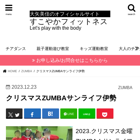
大矢美佳のオフィシャルサイト
menu
search
すこやかフィットネス
Let's play with the body
チアダンス
親子運動遊び教室
キッズ運動教室
大人のチア
お申し込み/お問合せはこちらから
HOME
ZUMBA
クリスマスZUMBAサンライフ伊勢
2023.12.23
ZUMBA
クリスマスZUMBAサンライフ伊勢
LINE
LINE@
2023.クリスマス金曜