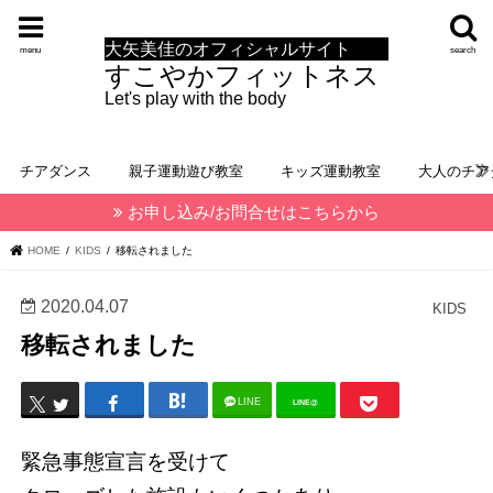
大矢美佳のオフィシャルサイト
menu
search
すこやかフィットネス
Let's play with the body
チアダンス
親子運動遊び教室
キッズ運動教室
大人のチア
お申し込み/お問合せはこちらから
HOME
KIDS
移転されました
2020.04.07
KIDS
移転されました
LINE
LINE@
緊急事態宣言を受けて