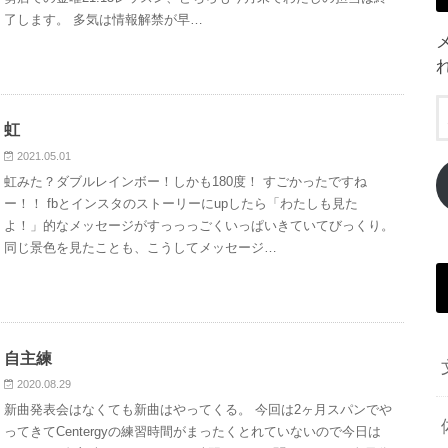
了します。 多気は情報解禁が早…
虹
2021.05.01
虹みた？ダブルレインボー！しかも180度！ すごかったですね
ー！！ fbとインスタのストーリーにupしたら「わたしも見た
よ！」的なメッセージがすっっっごくいっぱいきていてびっくり。
同じ景色を見たことも、こうしてメッセージ…
自主練
2020.08.29
新曲発表会はなくても新曲はやってくる。 今回は2ヶ月スパンでや
ってきてCentergyの練習時間がまったくとれていないので今日は