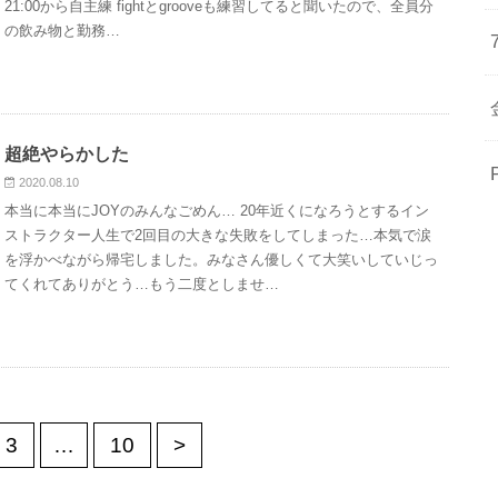
21:00から自主練 fightとgrooveも練習してると聞いたので、全員分
の飲み物と勤務…
超絶やらかした
2020.08.10
本当に本当にJOYのみんなごめん… 20年近くになろうとするイン
ストラクター人生で2回目の大きな失敗をしてしまった…本気で涙
を浮かべながら帰宅しました。みなさん優しくて大笑いしていじっ
てくれてありがとう…もう二度としませ…
3
…
10
>