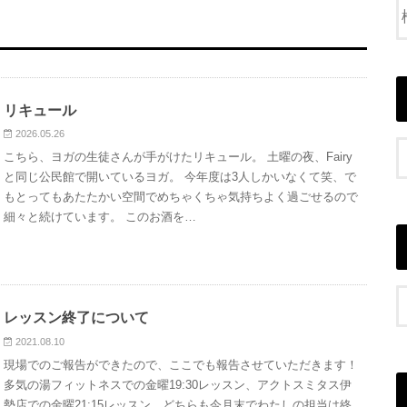
リキュール
2026.05.26
こちら、ヨガの生徒さんが手がけたリキュール。 土曜の夜、Fairy
と同じ公民館で開いているヨガ。 今年度は3人しかいなくて笑、で
もとってもあたたかい空間でめちゃくちゃ気持ちよく過ごせるので
細々と続けています。 このお酒を…
レッスン終了について
2021.08.10
現場でのご報告ができたので、ここでも報告させていただきます！
多気の湯フィットネスでの金曜19:30レッスン、アクトスミタス伊
勢店での金曜21:15レッスン、どちらも今月末でわたしの担当は終