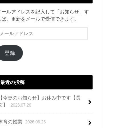
メールアドレスを記入して「お知らせ」す
れば、更新をメールで受信できます。
メ
ー
ル
ア
登録
ド
レ
ス
最近の投稿
【今更のお知らせ】お休み中です【長
文】
2026.07.26
体育の授業
2026.06.26