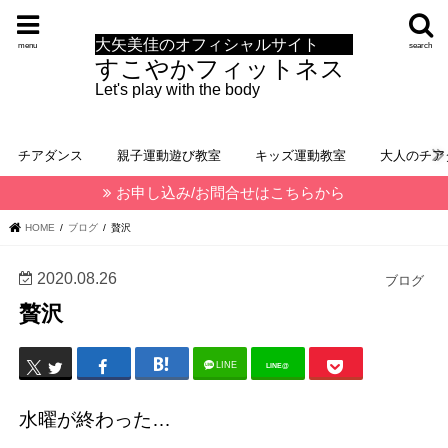
大矢美佳のオフィシャルサイト
menu
search
すこやかフィットネス
Let's play with the body
チアダンス
親子運動遊び教室
キッズ運動教室
大人のチア
お申し込み/お問合せはこちらから
HOME
ブログ
贅沢
2020.08.26
ブログ
贅沢
LINE
LINE@
水曜が終わった…