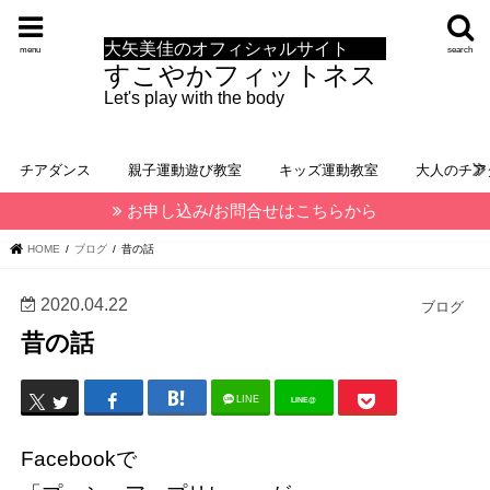
大矢美佳のオフィシャルサイト
menu
search
すこやかフィットネス
Let's play with the body
チアダンス
親子運動遊び教室
キッズ運動教室
大人のチア
お申し込み/お問合せはこちらから
HOME
ブログ
昔の話
2020.04.22
ブログ
昔の話
LINE
LINE@
Facebookで