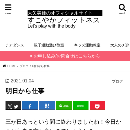
大矢美佳のオフィシャルサイト
menu
search
すこやかフィットネス
Let's play with the body
チアダンス
親子運動遊び教室
キッズ運動教室
大人のチア
お申し込み/お問合せはこちらから
HOME
ブログ
明日から仕事
2021.01.04
ブログ
明日から仕事
LINE
LINE@
三が日あっという間に終わりましたね！今日か