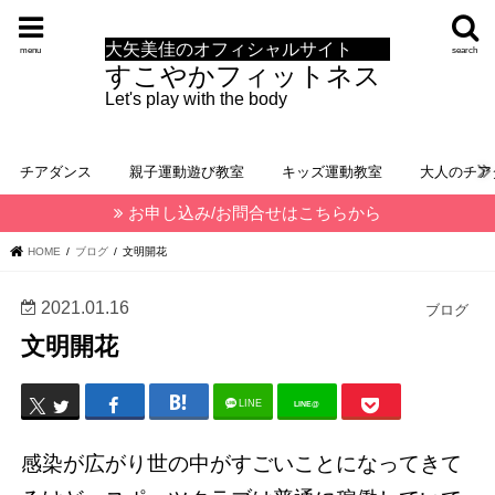
大矢美佳のオフィシャルサイト
menu
search
すこやかフィットネス
Let's play with the body
チアダンス
親子運動遊び教室
キッズ運動教室
大人のチア
お申し込み/お問合せはこちらから
HOME
ブログ
文明開花
2021.01.16
ブログ
文明開花
LINE
LINE@
感染が広がり世の中がすごいことになってきて