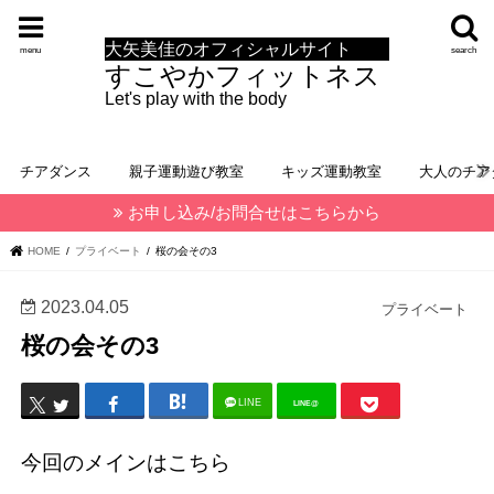
大矢美佳のオフィシャルサイト
menu
search
すこやかフィットネス
Let's play with the body
チアダンス
親子運動遊び教室
キッズ運動教室
大人のチア
お申し込み/お問合せはこちらから
HOME
プライベート
桜の会その3
2023.04.05
プライベート
桜の会その3
LINE
LINE@
今回のメインはこちら