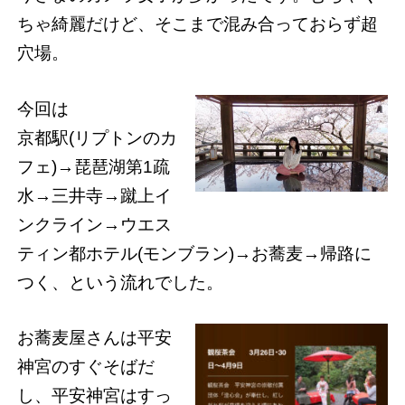
ちゃ綺麗だけど、そこまで混み合っておらず超
穴場。
今回は
京都駅(リプトンのカ
フェ)→琵琶湖第1疏
水→三井寺→蹴上イ
ンクライン→ウエス
ティン都ホテル(モンブラン)→お蕎麦→帰路に
つく、という流れでした。
お蕎麦屋さんは平安
神宮のすぐそばだ
し、平安神宮はすっ