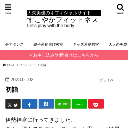
大矢美佳のオフィシャルサイト
menu
search
すこやかフィットネス
Let's play with the body
チアダンス
親子運動遊び教室
キッズ運動教室
大人のチア
お申し込み/お問合せはこちらから
HOME
プライベート
初詣
2023.01.02
プライベート
初詣
LINE
LINE@
伊勢神宮に行ってきました。