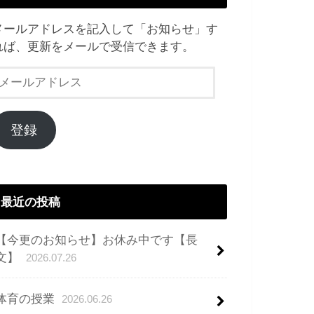
メールアドレスを記入して「お知らせ」す
れば、更新をメールで受信できます。
メ
ー
ル
ア
登録
ド
レ
ス
最近の投稿
【今更のお知らせ】お休み中です【長
文】
2026.07.26
体育の授業
2026.06.26