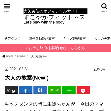
大矢美佳のオフィシャルサイト
menu
search
すこやかフィットネス
Let's play with the body
チアダンス
親子運動遊び教室
キッズ運動教室
大人のチア
お申し込み/お問合せはこちらから
HOME
ZUMBA
大人の教室(New!)
2021.03.31
ZUMBA
大人の教室(New!)
LINE
LINE@
キッズダンスの時に生徒ちゃんが「今日のママ