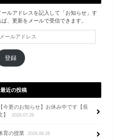
メールアドレスを記入して「お知らせ」す
れば、更新をメールで受信できます。
メ
ー
ル
ア
登録
ド
レ
ス
最近の投稿
【今更のお知らせ】お休み中です【長
文】
2026.07.26
体育の授業
2026.06.26