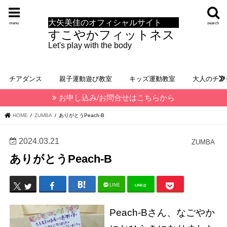
大矢美佳のオフィシャルサイト
menu
search
すこやかフィットネス
Let's play with the body
チアダンス
親子運動遊び教室
キッズ運動教室
大人のチア
お申し込み/お問合せはこちらから
HOME
ZUMBA
ありがとうPeach-B
2024.03.21
ZUMBA
ありがとうPeach-B
LINE
LINE@
Peach-Bさん、なごやか