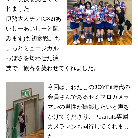
れました。
伊勢大人チアIC×2(あ
いしーあいしーと読
みます)も初参戦。ち
ょっとミュージカル
っぽさを匂わせた演
技で、観客を笑わせてくれました。
今回は、わたしのJOYFit時代の
会員さんであるセミプロカメラ
マンの男性が撮影したいと声を
かけてくださり、Peanuts専属
カメラマンも同行してくれまし
た。