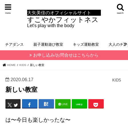
大矢美佳のオフィシャルサイト
menu
search
すこやかフィットネス
Let's play with the body
チアダンス
親子運動遊び教室
キッズ運動教室
大人のチア
お申し込み/お問合せはこちらから
HOME
KIDS
新しい教室
2020.06.17
KIDS
新しい教室
LINE
LINE@
は〜今日も楽しかったな〜