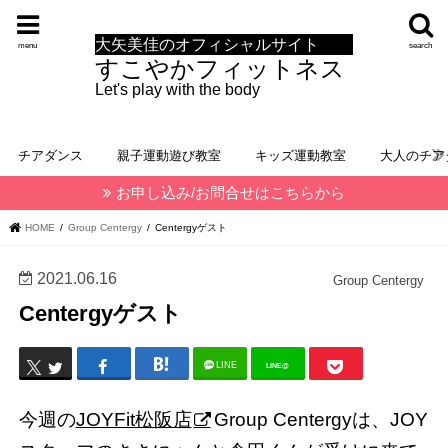
大矢美佳のオフィシャルサイト
menu
search
すこやかフィットネス
Let's play with the body
チアダンス
親子運動遊び教室
キッズ運動教室
大人のチア
お申し込み/お問合せはこちらから
HOME
Group Centergy
Centergyゲスト
2021.06.16
Group Centergy
Centergyゲスト
LINE
LINE@
今週の
JOYFit松阪店
Group Centergyは、JOY