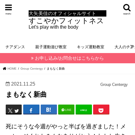
大矢美佳のオフィシャルサイト
menu
search
すこやかフィットネス
Let's play with the body
チアダンス
親子運動遊び教室
キッズ運動教室
大人のチア
お申し込み/お問合せはこちらから
HOME
Group Centergy
まもなく新曲
2021.11.25
Group Centergy
まもなく新曲
LINE
LINE@
死にそうな今週がやっと半ばを過ぎました！メ