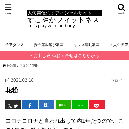
大矢美佳のオフィシャルサイト
menu
search
すこやかフィットネス
Let's play with the body
チアダンス
親子運動遊び教室
キッズ運動教室
大人のチア
お申し込み/お問合せはこちらから
HOME
ブログ
花粉
2021.02.18
ブログ
花粉
LINE
LINE@
コロナコロナと言われ出して約1年たつので、こ