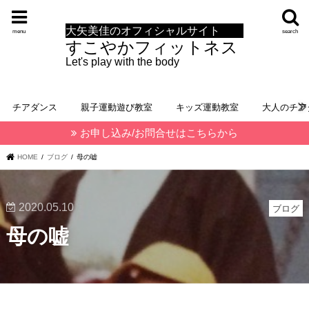
大矢美佳のオフィシャルサイト
menu
search
すこやかフィットネス
Let's play with the body
チアダンス
親子運動遊び教室
キッズ運動教室
大人のチア
お申し込み/お問合せはこちらから
HOME
ブログ
母の嘘
2020.05.10
ブログ
母の嘘