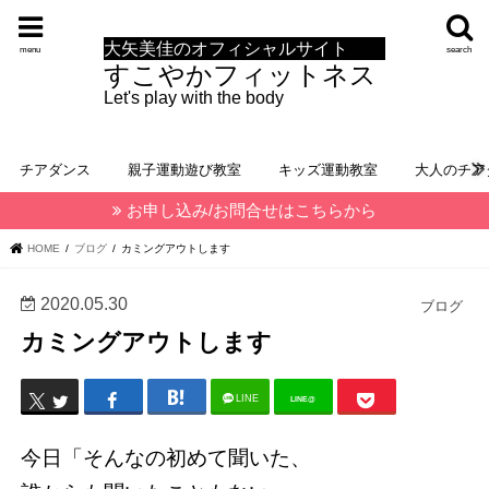
大矢美佳のオフィシャルサイト
menu
search
すこやかフィットネス
Let's play with the body
チアダンス
親子運動遊び教室
キッズ運動教室
大人のチア
お申し込み/お問合せはこちらから
HOME
ブログ
カミングアウトします
2020.05.30
ブログ
カミングアウトします
LINE
LINE@
今日「そんなの初めて聞いた、