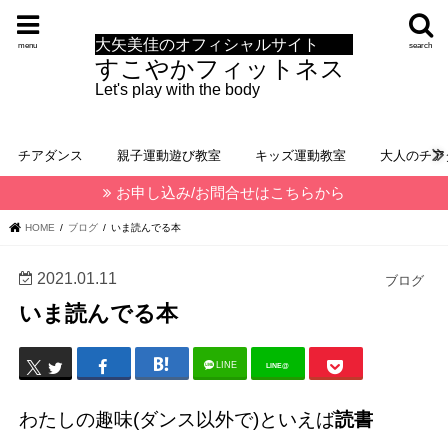
大矢美佳のオフィシャルサイト
menu
search
すこやかフィットネス
Let's play with the body
チアダンス
親子運動遊び教室
キッズ運動教室
大人のチア
お申し込み/お問合せはこちらから
HOME
ブログ
いま読んでる本
2021.01.11
ブログ
いま読んでる本
LINE
LINE@
わたしの趣味(ダンス以外で)といえば
読書