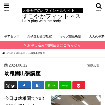
大矢美佳のオフィシャルサイト
menu
search
すこやかフィットネス
Let's play with the body
チアダンス
親子運動遊び教室
キッズ運動教室
大人のチア
お申し込み/お問合せはこちらから
HOME
運動教室
幼稚園出張講座
2024.06.12
運動教室
幼稚園出張講座
LINE
LINE@
今日は幼稚園での出