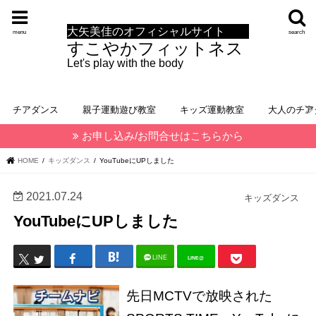
大矢美佳のオフィシャルサイト
menu
search
すこやかフィットネス
Let's play with the body
チアダンス
親子運動遊び教室
キッズ運動教室
大人のチア
お申し込み/お問合せはこちらから
HOME
キッズダンス
YouTubeにUPしました
2021.07.24
キッズダンス
YouTubeにUPしました
LINE
LINE@
先日MCTVで放映された