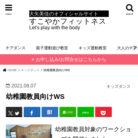
大矢美佳のオフィシャルサイト
menu
search
すこやかフィットネス
Let's play with the body
チアダンス
親子運動遊び教室
キッズ運動教室
大人のチア
お申し込み/お問合せはこちらから
HOME
キッズダンス
幼稚園教員向けWS
2021.08.07
キッズダンス
幼稚園教員向けWS
LINE
LINE@
幼稚園教員対象のワークショ