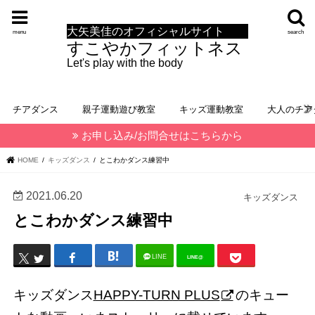
大矢美佳のオフィシャルサイト
menu
search
すこやかフィットネス
Let's play with the body
チアダンス
親子運動遊び教室
キッズ運動教室
大人のチア
お申し込み/お問合せはこちらから
HOME
キッズダンス
とこわかダンス練習中
2021.06.20
キッズダンス
とこわかダンス練習中
LINE
LINE@
キッズダンス
HAPPY-TURN PLUS
のキュー