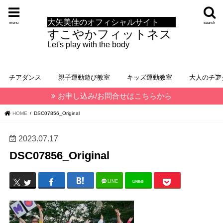
大矢美佳のオフィシャルサイト
menu
search
すこやかフィットネス
Let's play with the body
チアダンス
親子運動遊び教室
キッズ運動教室
大人のチア
お申し込み/お問合せはこちらから
HOME
DSC07856_Original
2023.07.17
DSC07856_Original
LINE
LINE@