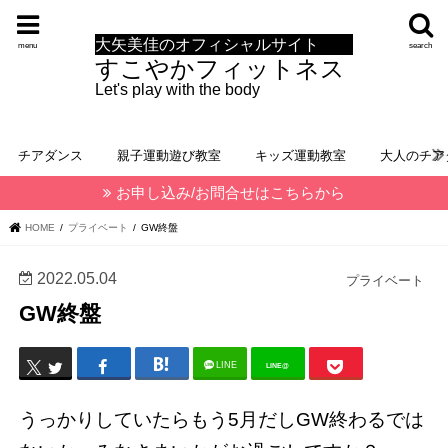
大矢美佳のオフィシャルサイト
menu
search
すこやかフィットネス
Let's play with the body
チアダンス
親子運動遊び教室
キッズ運動教室
大人のチア
お申し込み/お問合せはこちらから
HOME
プライベート
GW終盤
2022.05.04
プライベート
GW終盤
LINE
LINE@
うっかりしていたらもう5月だしGW終わるでは