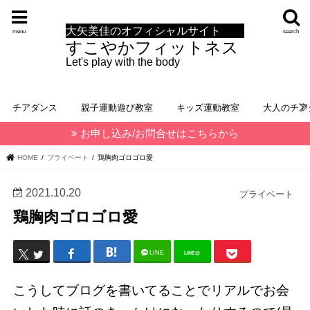
大矢美佳のオフィシャルサイト
menu
search
すこやかフィットネス
Let's play with the body
チアダンス
親子運動遊び教室
キッズ運動教室
大人のチア
お申し込み/お問合せはこちらから
HOME
プライベート
鶏胸肉ゴロゴロ愛
2021.10.20
プライベート
鶏胸肉ゴロゴロ愛
LINE
LINE@
こうしてブログを書いてることでリアルでお会