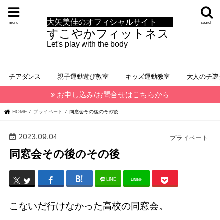
大矢美佳のオフィシャルサイト
menu
search
すこやかフィットネス
Let's play with the body
チアダンス
親子運動遊び教室
キッズ運動教室
大人のチア
お申し込み/お問合せはこちらから
HOME
プライベート
同窓会その後のその後
2023.09.04
プライベート
同窓会その後のその後
LINE
LINE@
こないだ行けなかった高校の同窓会。