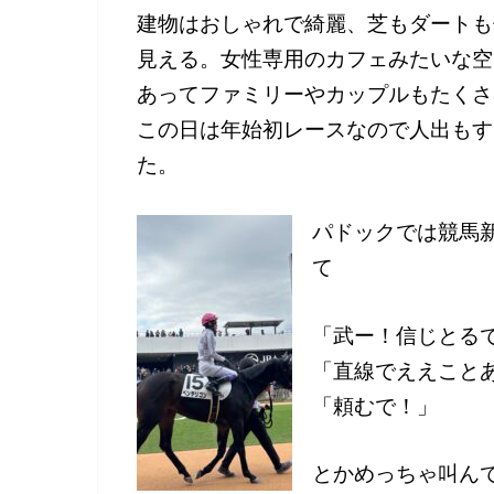
建物はおしゃれで綺麗、芝もダートも
見える。女性専用のカフェみたいな空
あってファミリーやカップルもたくさ
この日は年始初レースなので人出もす
た。
パドックでは競馬
て
「武ー！信じとる
「直線でええこと
「頼むで！」
とかめっちゃ叫ん