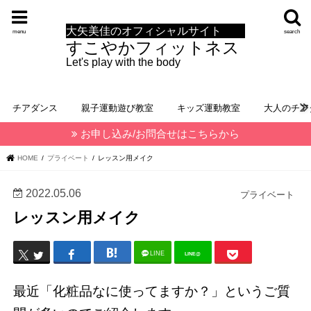
大矢美佳のオフィシャルサイト
menu
search
すこやかフィットネス
Let's play with the body
チアダンス
親子運動遊び教室
キッズ運動教室
大人のチア
お申し込み/お問合せはこちらから
HOME
プライベート
レッスン用メイク
2022.05.06
プライベート
レッスン用メイク
LINE
LINE@
最近「化粧品なに使ってますか？」というご質