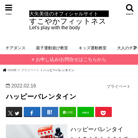
大矢美佳のオフィシャルサイト
menu
search
すこやかフィットネス
Let's play with the body
チアダンス
親子運動遊び教室
キッズ運動教室
大人のチア
お申し込み/お問合せはこちらから
HOME
プライベート
ハッピーバレンタイン
2022.02.16
プライベート
ハッピーバレンタイン
LINE
LINE@
ハッピーバレンタイ