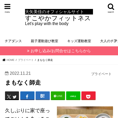
大矢美佳のオフィシャルサイト
menu
search
すこやかフィットネス
Let's play with the body
チアダンス
親子運動遊び教室
キッズ運動教室
大人のチア
お申し込み/お問合せはこちらから
HOME
プライベート
まもなく師走
2022.11.21
プライベート
まもなく師走
LINE
LINE@
久しぶりに家で座っ