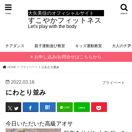
大矢美佳のオフィシャルサイト
menu
search
すこやかフィットネス
Let's play with the body
チアダンス
親子運動遊び教室
キッズ運動教室
大人のチア
お申し込み/お問合せはこちらから
HOME
プライベート
にわとり並み
2022.03.16
プライベート
にわとり並み
LINE
LINE@
今日いただいた高級アオサ