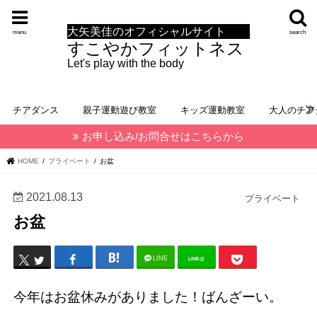
大矢美佳のオフィシャルサイト
menu
search
すこやかフィットネス
Let's play with the body
チアダンス
親子運動遊び教室
キッズ運動教室
大人のチア
お申し込み/お問合せはこちらから
HOME
プライベート
お盆
2021.08.13
プライベート
お盆
LINE
LINE@
今年はお盆休みがありました！ばんざーい。