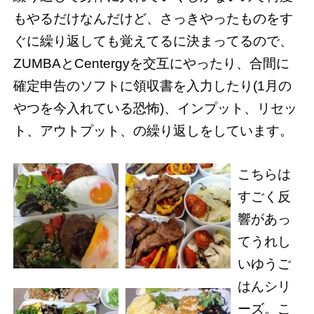
もやるだけなんだけど、さっきやったものをす
ぐに繰り返しても覚えてるに決まってるので、
ZUMBAとCentergyを交互にやったり、合間に
確定申告のソフトに領収書を入力したり(1月の
やつを今入れている恐怖)、インプット、リセッ
ト、アウトプット、の繰り返しをしています。
こちらは
すごく反
響があっ
てうれし
いゆうご
はんシリ
ーズ。こ