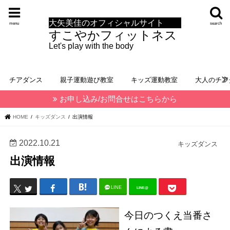
大矢美佳のオフィシャルサイト
menu
search
すこやかフィットネス
Let's play with the body
チアダンス
親子運動遊び教室
キッズ運動教室
大人のチア
お申し込み/お問合せはこちらから
HOME
キッズダンス
出演情報
2022.10.21
キッズダンス
出演情報
LINE
LINE@
今日のつくえ当番さ