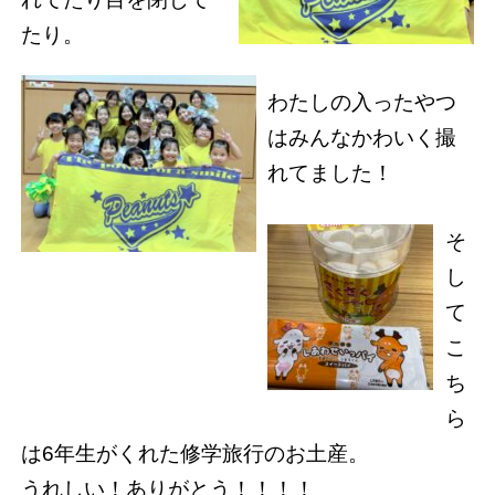
たり。
わたしの入ったやつ
はみんなかわいく撮
れてました！
そ
し
て
こ
ち
ら
は6年生がくれた修学旅行のお土産。
うれしい！ありがとう！！！！