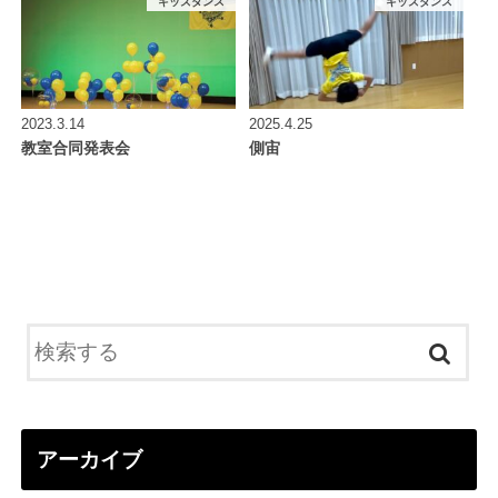
キッズダンス
キッズダンス
2023.3.14
2025.4.25
教室合同発表会
側宙
アーカイブ