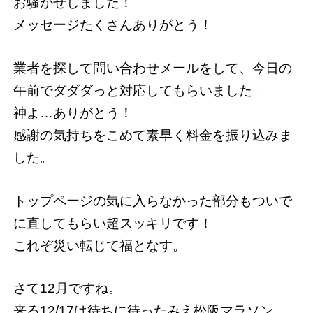
お騒がせしました！
メッセージたくさんありがとう！
業者を探して問い合わせメールをして、今日の
午前でダダダっと対応してもらいました。
神よ…ありがとう！
感謝の気持ちをこめて素早く料金を振り込みま
した。
トップページの気に入らなかった部分もついで
に直してもらい超スッキリです！
これぞ災い転じて福となす。
さて12月ですね。
来る12/17は待ちに待ったみえ松阪マラソン。