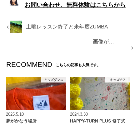
お問い合わせ、無料体験はこちらから
土曜レッスン終了と来年度ZUMBA
画像が…
RECOMMEND
こちらの記事も人気です。
キッズダンス
キッズチア
2025.5.10
2024.3.30
夢がかなう場所
HAPPY-TURN PLUS 修了式