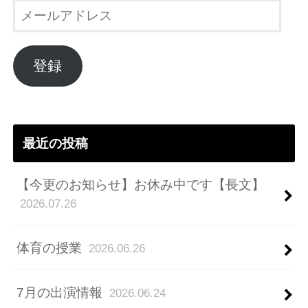
メ
ー
ル
ア
登録
ド
レ
ス
最近の投稿
【今更のお知らせ】お休み中です【長文】
2026.07.26
体育の授業
2026.06.26
7月の出演情報
2026.06.24