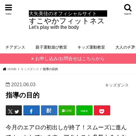
大矢美佳のオフィシャルサイト
menu
search
すこやかフィットネス
Let's play with the body
チアダンス
親子運動遊び教室
キッズ運動教室
大人のチア
お申し込み/お問合せはこちらから
HOME
キッズダンス
指導の目的
2021.06.03
キッズダンス
指導の目的
LINE
LINE@
今月のエアロの初出しが終了！スムーズに進ん