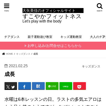
大矢美佳のオフィシャルサイト
menu
search
すこやかフィットネス
Let's play with the body
チアダンス
親子運動遊び教室
キッズ運動教室
大人のチア
お申し込み/お問合せはこちらから
HOME
キッズダンス
成長
2021.02.25
キッズダンス
成長
LINE
LINE@
水曜は6本レッスンの日。ラストの多気エアロは