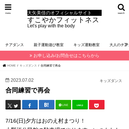
大矢美佳のオフィシャルサイト
menu
search
すこやかフィットネス
Let's play with the body
チアダンス
親子運動遊び教室
キッズ運動教室
大人のチア
お申し込み/お問合せはこちらから
HOME
キッズダンス
合同練習で再会
2023.07.02
キッズダンス
合同練習で再会
LINE
LINE@
7/16(日)夕方はおのえ村まつり！