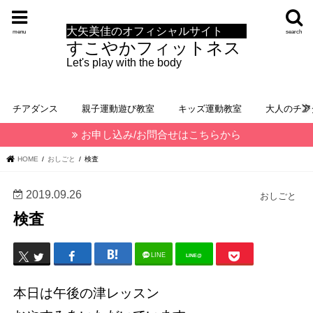
大矢美佳のオフィシャルサイト
menu
search
すこやかフィットネス
Let's play with the body
チアダンス
親子運動遊び教室
キッズ運動教室
大人のチア
お申し込み/お問合せはこちらから
HOME
おしごと
検査
2019.09.26
おしごと
検査
LINE
LINE@
本日は午後の津レッスン