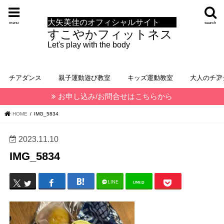
大矢美佳のオフィシャルサイト
menu
search
すこやかフィットネス
Let's play with the body
チアダンス
親子運動遊び教室
キッズ運動教室
大人のチア
お申し込み/お問合せはこちらから
HOME
IMG_5834
2023.11.10
IMG_5834
LINE
LINE@