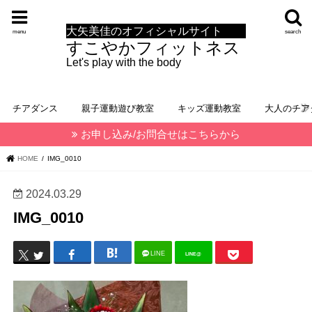
大矢美佳のオフィシャルサイト
menu
search
すこやかフィットネス
Let's play with the body
チアダンス
親子運動遊び教室
キッズ運動教室
大人のチア
お申し込み/お問合せはこちらから
HOME
IMG_0010
2024.03.29
IMG_0010
LINE
LINE@