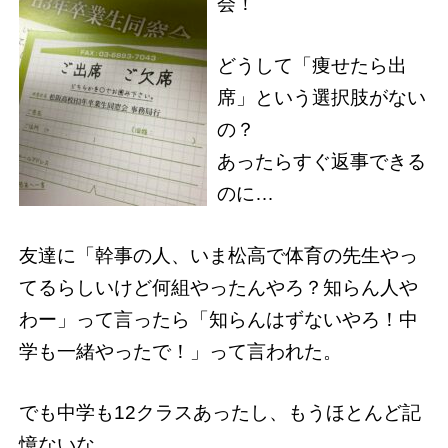
会！
どうして「痩せたら出
席」という選択肢がない
の？
あったらすぐ返事できる
のに…
友達に「幹事の人、いま松高で体育の先生やっ
てるらしいけど何組やったんやろ？知らん人や
わー」って言ったら「知らんはずないやろ！中
学も一緒やったで！」って言われた。
でも中学も12クラスあったし、もうほとんど記
憶ないな…