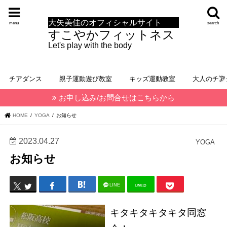
大矢美佳のオフィシャルサイト
menu
search
すこやかフィットネス
Let's play with the body
チアダンス
親子運動遊び教室
キッズ運動教室
大人のチア
お申し込み/お問合せはこちらから
HOME
YOGA
お知らせ
2023.04.27
YOGA
お知らせ
LINE
LINE@
キタキタキタキタ同窓